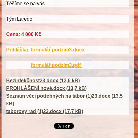
Těšíme se na vás
Tým Laredo
Cena:
4 000 Kč
Přihláška:
formulář podzim3.docx
formulář podzim3.pdf
Bezinfekčnost23.docx (13,6 kB)
PROHLÁŠENÍ nové.docx (13,7 kB)
Seznam věcí potřebných na tábor (1)23.docx (13,5
kB)
taborovy rad (1)23.docx (17,7 kB)