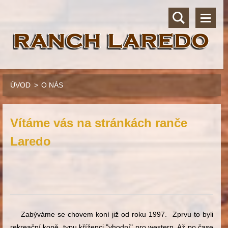
ÚVOD
>
O NÁS
Vítáme vás na stránkách ranče
Laredo
Zabýváme se chovem koní již od roku 1997. Zprvu to byli
rekreační koně, typu kříženci "vhodní" pro western. Až po čase