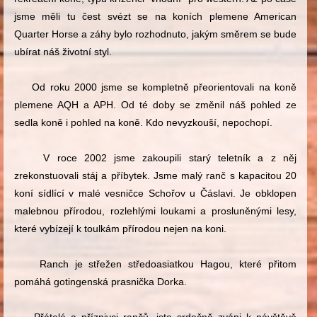
jsme měli tu čest svézt se na koních plemene American
Quarter Horse a záhy bylo rozhodnuto, jakým směrem se bude
ubírat náš životní styl.
Od roku 2000 jsme se kompletně přeorientovali na koně
plemene AQH a APH. Od té doby se změnil náš pohled ze
sedla koně i pohled na koně. Kdo nevyzkouší, nepochopí.
V roce 2002 jsme zakoupili starý teletník a z něj
zrekonstuovali stáj a příbytek. Jsme malý ranč s kapacitou 20
koní sídlící v malé vesničce Schořov u Čáslavi. Je obklopen
malebnou přírodou, rozlehlými loukami a prosluněnými lesy,
které vybízejí k toulkám přírodou nejen na koni.
Ranch je střežen středoasiatkou Hagou, které přitom
pomáhá gotingenská prasnička Dorka.
Přátelé a příznivci rančů, jste srdečně zváni k návštěvě