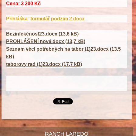
Cena:
3 200 Kč
Přihláška:
formulář podzim 2.docx
Bezinfekčnost23.docx (13,6 kB)
PROHLÁŠENÍ nové.docx (13,7 kB)
Seznam věcí potřebných na tábor (1)23.docx (13,5
kB)
taborovy rad (1)23.docx (17,7 kB)
RANCH LAREDO