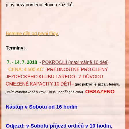
plný nezapomenutelných zážitků.
Bereme děti od první třídy.
Termíny:
7. - 14. 7. 2018
-
POKROČILÍ (maximálně 10 dětí)
-
CENA: 4 500 KČ
- PŘEDNOSTNĚ PRO ČLENY
JEZDECKÉHO KLUBU LAREDO - Z DŮVODU
OMEZENÉ KAPACITY 10 DĚTÍ -
(pro pokročilé, jízda v terénu,
OBSAZENO
umím ovládat koně v kroku, klusu popřípadě cval)
Nástup v Sobotu od 16 hodin
Odjezd: v Sobotu příjezd ordičů v 10 hodin,