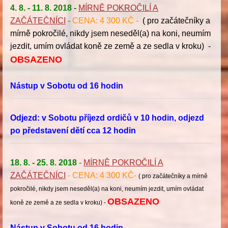
4. 8. - 11. 8. 2018
-
MÍRNĚ POKROČILÍ A
ZAČÁTEČNÍCI
-
CENA: 4 300 KČ -
( pro začátečníky a
mírně pokročilé, nikdy jsem neseděl(a) na koni, neumím
jezdit, umím ovládat koně ze země a ze sedla v kroku) -
OBSAZENO
Nástup v Sobotu od 16 hodin
Odjezd: v Sobotu příjezd ordičů v 10 hodin, odjezd
po představení dětí cca 12 hodin
18. 8. - 25. 8. 2018
-
MÍRNĚ POKROČILÍ A
ZAČÁTEČNÍCI
-
CENA: 4 300 KČ-
( pro začátečníky a mírně
pokročilé, nikdy jsem neseděl(a) na koni, neumím jezdit, umím ovládat
OBSAZENO
koně ze země a ze sedla v kroku) -
Nástup v Sobotu od 16 hodin