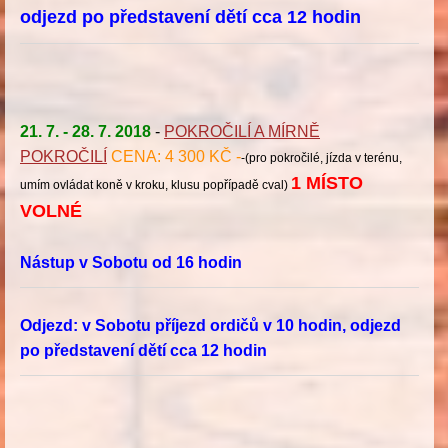
odjezd po představení dětí cca 12 hodin
21. 7. - 28. 7. 2018
-
POKROČILÍ A MÍRNĚ
POKROČILÍ
CENA: 4 300 KČ -
-(pro pokročilé, jízda v terénu,
1 MÍSTO
umím ovládat koně v kroku, klusu popřípadě cval)
VOLNÉ
Nástup v Sobotu od 16 hodin
Odjezd: v Sobotu příjezd ordičů v 10 hodin, odjezd
po představení dětí cca 12 hodin