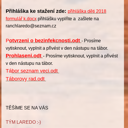
Přihláška ke stažení zde:
přihláška děti 2018
formulář k.docx
přihlášku vyplňte a zašlete na
ranchlaredo@seznam.cz
P
otvrzeni o bezinfekcnosti.odt
- Prosíme
vytisknout, vyplnit a přivést v den nástupu na tábor.
Prohlaseni.odt
-
Prosíme vytisknout, vyplnit a přivést
v den nástupu na tábor.
Tá
bor seznam veci.odt
Táborovy rad.odt
TĚŠÍME SE NA VÁS
TÝM LAREDO :-)