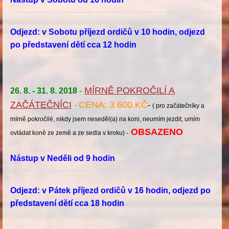
Odjezd: v Sobotu příjezd ordičů v 10 hodin, odjezd
po představení dětí cca 12 hodin
MÍRNĚ POKROČILÍ A
26. 8. - 31. 8. 2018
-
ZAČÁTEČNÍCI
CENA: 3 600 KČ
-
-
( pro začátečníky a
mírně pokročilé, nikdy jsem neseděl(a) na koni, neumím jezdit, umím
OBSAZENO
ovládat koně ze země a ze sedla v kroku) -
Nástup v Neděli od 9 hodin
Odjezd: v Pátek příjezd ordičů v 16 hodin, odjezd po
představení dětí cca 18 hodin