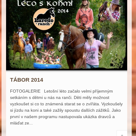
TÁBOR 2014
FOTOGALERIE Letošní léto začalo velmi příjemným
setkáním s dětmi u nás na ranči. Děti měly možnost
vyzkoušet si co to známená starat se o zvířáta. Vyzkoušely
si jízdu na koni a také zažily spoustu dalších zážitků. Jako
první v našem programu nastupovala ukázka dravců a
mláďat ze...
+