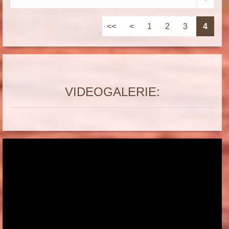
<<
<
1
2
3
4
VIDEOGALERIE: