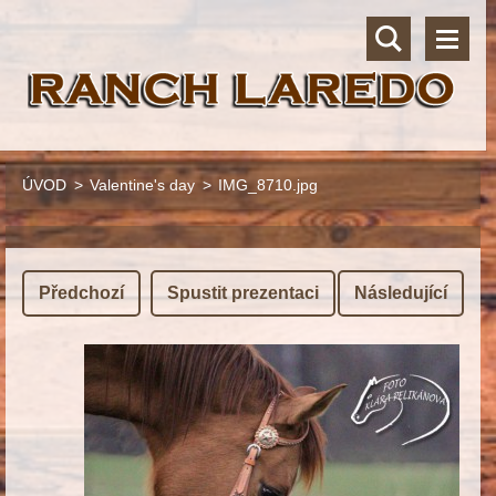
ÚVOD
>
Valentine's day
>
IMG_8710.jpg
Předchozí
Spustit prezentaci
Následující